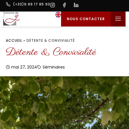
(+33)6 89 17 85 93
NOUS CONTACTER
L’ESPRIT MAI
GÎTES & MAISON D
MARIAGES & 
ACCUEIL
»
DÉTENTE & CONVIVIALITÉ
Détente & Convivialité
mai 27, 2024
Séminaires