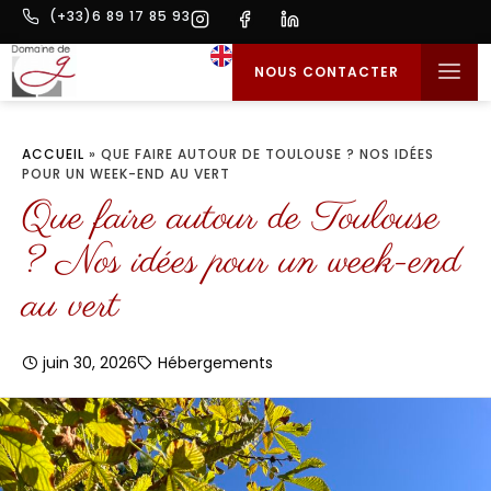
(+33)6 89 17 85 93
NOUS CONTACTER
L’ESPRIT MAI
GÎTES & MAISON D
MARIAGES & 
ACCUEIL
»
QUE FAIRE AUTOUR DE TOULOUSE ? NOS IDÉES
POUR UN WEEK-END AU VERT
Que faire autour de Toulouse
? Nos idées pour un week-end
au vert
juin 30, 2026
Hébergements